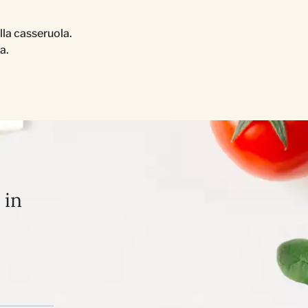
lla casseruola.
a.
 in