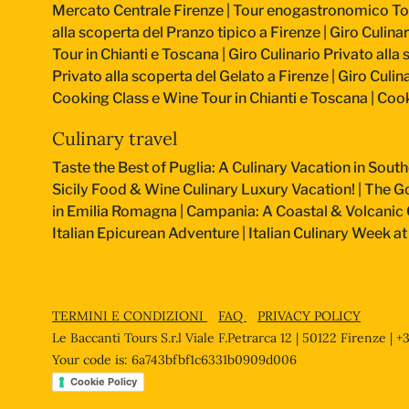
Mercato Centrale Firenze | Tour enogastronomico T
alla scoperta del Pranzo tipico a Firenze
|
Giro Culinar
Tour in Chianti e Toscana
|
Giro Culinario Privato alla
Privato alla scoperta del Gelato a Firenze
|
Giro Culina
Cooking Class e Wine Tour in Chianti e Toscana
|
Cook
Culinary travel
Taste the Best of Puglia: A Culinary Vacation in South
Sicily Food & Wine Culinary Luxury Vacation!
|
The Go
in Emilia Romagna
|
Campania: A Coastal & Volcanic 
Italian Epicurean Adventure
|
Italian Culinary Week 
TERMINI E CONDIZIONI
FAQ
PRIVACY POLICY
Le Baccanti Tours S.r.l Viale F.Petrarca 12 | 50122 Firenze | 
Your code is: 6a743bfbf1c6331b0909d006
Cookie Policy