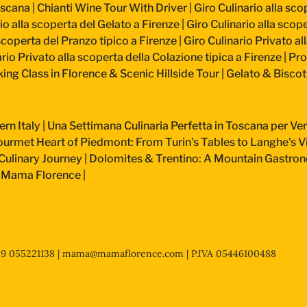
oscana
|
Chianti Wine Tour With Driver
|
Giro Culinario alla sco
io alla scoperta del Gelato a Firenze
|
Giro Culinario alla scope
 scoperta del Pranzo tipico a Firenze
|
Giro Culinario Privato al
rio Privato alla scoperta della Colazione tipica a Firenze
|
Pro
ing Class in Florence & Scenic Hillside Tour
|
Gelato & Biscot
ern Italy
|
Una Settimana Culinaria Perfetta in Toscana per 
urmet Heart of Piedmont: From Turin's Tables to Langhe's V
Culinary Journey
|
Dolomites & Trentino: A Mountain Gastro
at Mama Florence
|
+39 055221138 |
mama@mamaflorence.com
| P.IVA 05446100488