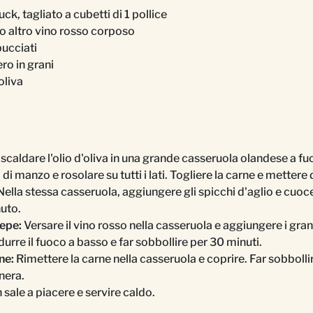
ck, tagliato a cubetti di 1 pollice
i o altro vino rosso corposo
bucciati
ro in grani
oliva
scaldare l'olio d'oliva in una grande casseruola olandese a f
di manzo e rosolare su tutti i lati. Togliere la carne e mettere 
ella stessa casseruola, aggiungere gli spicchi d'aglio e cuo
nuto.
epe:
Versare il vino rosso nella casseruola e aggiungere i gran
idurre il fuoco a basso e far sobbollire per 30 minuti.
ne:
Rimettere la carne nella casseruola e coprire. Far sobbollir
nera.
sale a piacere e servire caldo.