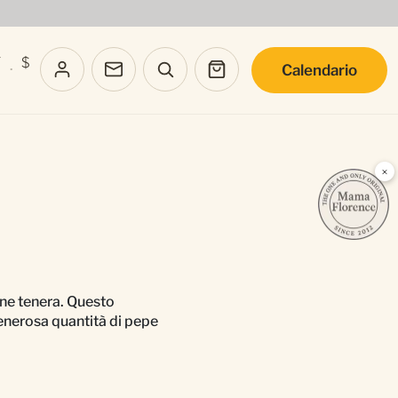
T
$
Calendario
·
×
rne tenera. Questo
generosa quantità di pepe