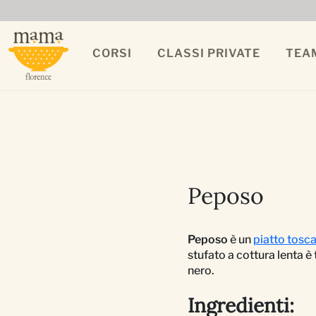
CORSI
CLASSI PRIVATE
TEA
Peposo
Peposo
è un
piatto tosc
stufato a cottura lenta 
nero.
Ingredienti: