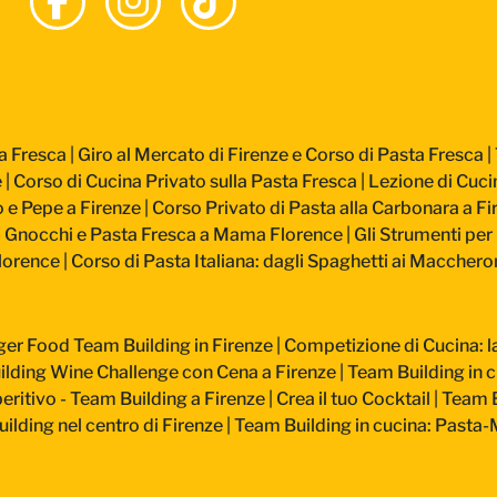
a Fresca
|
Giro al Mercato di Firenze e Corso di Pasta Fresca
|
e
|
Corso di Cucina Privato sulla Pasta Fresca
|
Lezione di Cucin
 e Pepe a Firenze
|
Corso Privato di Pasta alla Carbonara a Fi
: Gnocchi e Pasta Fresca a Mama Florence
|
Gli Strumenti per 
lorence
|
Corso di Pasta Italiana: dagli Spaghetti ai Macchero
ger Food Team Building in Firenze
|
Competizione di Cucina: la 
lding Wine Challenge con Cena a Firenze
|
Team Building in c
ritivo - Team Building a Firenze
|
Crea il tuo Cocktail
|
Team B
ilding nel centro di Firenze
|
Team Building in cucina: Pasta