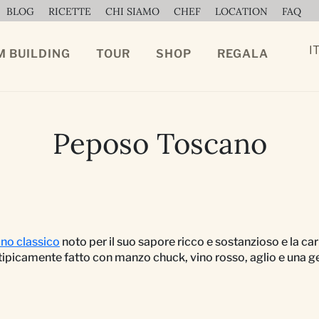
BLOG
RICETTE
CHI SIAMO
CHEF
LOCATION
FAQ
I
M BUILDING
TOUR
SHOP
REGALA
Peposo Toscano
ano classico
noto per il suo sapore ricco e sostanzioso e la ca
è tipicamente fatto con manzo chuck, vino rosso, aglio e una 