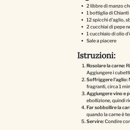
2 libbre di manzo chu
1 bottiglia di Chiant
12 spicchi d'aglio, s
2 cucchiai di pepe ne
1 cucchiaio di olio d'
Sale a piacere
Istruzioni:
Rosolare la carne:
Ri
Aggiungere i cubetti 
Soffriggere l'aglio:
N
fragranti, circa 1 mi
Aggiungere vino e p
ebollizione, quindi r
Far sobbollire la car
quando la carne è te
Servire:
Condire con 