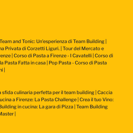
Team and Tonic: Un'esperienza di Team Building
|
a Privata di Corzetti Liguri.
|
Tour del Mercato e
renze
|
Corso di Pasta a Firenze - I Cavatelli
|
Corso di
la Pasta Fatta in casa
|
Pop Pasta - Corso di Pasta
ni
|
sfida culinaria perfetta per il team building
|
Caccia
ucina a Firenze: La Pasta Challenge
|
Crea il tuo Vino:
uilding in cucina: La gara di Pizza
|
Team Building
-Master
|