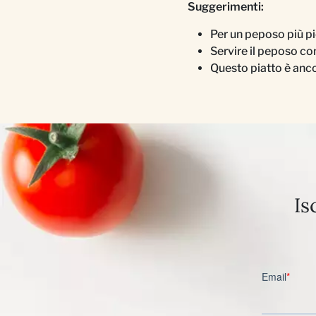
Suggerimenti:
Per un peposo più pi
Servire il peposo co
Questo piatto è anco
Is