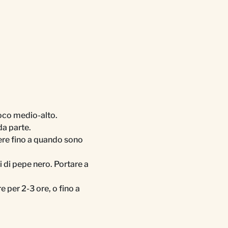
uoco medio-alto.
da parte.
cere fino a quando sono
i di pepe nero. Portare a
e per 2-3 ore, o fino a