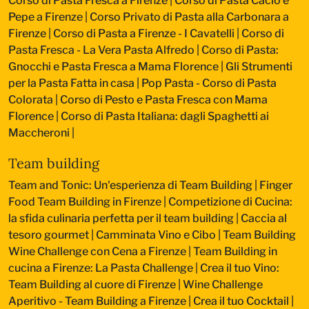
Corso di Pasta Fresca a Firenze
|
Corso di Pasta Cacio e
Pepe a Firenze
|
Corso Privato di Pasta alla Carbonara a
Firenze
|
Corso di Pasta a Firenze - I Cavatelli
|
Corso di
Pasta Fresca - La Vera Pasta Alfredo
|
Corso di Pasta:
Gnocchi e Pasta Fresca a Mama Florence
|
Gli Strumenti
per la Pasta Fatta in casa
|
Pop Pasta - Corso di Pasta
Colorata
|
Corso di Pesto e Pasta Fresca con Mama
Florence
|
Corso di Pasta Italiana: dagli Spaghetti ai
Maccheroni
|
Team building
Team and Tonic: Un'esperienza di Team Building
|
Finger
Food Team Building in Firenze
|
Competizione di Cucina:
la sfida culinaria perfetta per il team building
|
Caccia al
tesoro gourmet
|
Camminata Vino e Cibo
|
Team Building
Wine Challenge con Cena a Firenze
|
Team Building in
cucina a Firenze: La Pasta Challenge
|
Crea il tuo Vino:
Team Building al cuore di Firenze
|
Wine Challenge
Aperitivo - Team Building a Firenze
|
Crea il tuo Cocktail
|