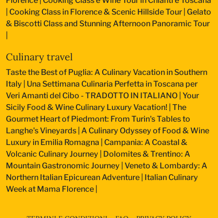
Florence
|
Cooking Class e Wine Tour in Chianti e Toscana
|
Cooking Class in Florence & Scenic Hillside Tour
|
Gelato
& Biscotti Class and Stunning Afternoon Panoramic Tour
|
Culinary travel
Taste the Best of Puglia: A Culinary Vacation in Southern
Italy
|
Una Settimana Culinaria Perfetta in Toscana per
Veri Amanti del Cibo - TRADOTTO IN ITALIANO
|
Your
Sicily Food & Wine Culinary Luxury Vacation!
|
The
Gourmet Heart of Piedmont: From Turin's Tables to
Langhe's Vineyards
|
A Culinary Odyssey of Food & Wine
Luxury in Emilia Romagna
|
Campania: A Coastal &
Volcanic Culinary Journey
|
Dolomites & Trentino: A
Mountain Gastronomic Journey
|
Veneto & Lombardy: A
Northern Italian Epicurean Adventure
|
Italian Culinary
Week at Mama Florence
|