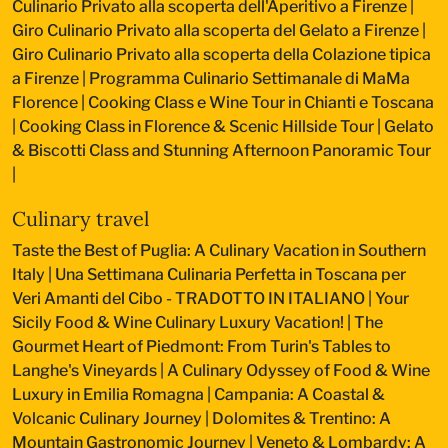
Culinario Privato alla scoperta dell'Aperitivo a Firenze
|
Giro Culinario Privato alla scoperta del Gelato a Firenze
|
Giro Culinario Privato alla scoperta della Colazione tipica
a Firenze
|
Programma Culinario Settimanale di MaMa
Florence
|
Cooking Class e Wine Tour in Chianti e Toscana
|
Cooking Class in Florence & Scenic Hillside Tour
|
Gelato
& Biscotti Class and Stunning Afternoon Panoramic Tour
|
Culinary travel
Taste the Best of Puglia: A Culinary Vacation in Southern
Italy
|
Una Settimana Culinaria Perfetta in Toscana per
Veri Amanti del Cibo - TRADOTTO IN ITALIANO
|
Your
Sicily Food & Wine Culinary Luxury Vacation!
|
The
Gourmet Heart of Piedmont: From Turin's Tables to
Langhe's Vineyards
|
A Culinary Odyssey of Food & Wine
Luxury in Emilia Romagna
|
Campania: A Coastal &
Volcanic Culinary Journey
|
Dolomites & Trentino: A
Mountain Gastronomic Journey
|
Veneto & Lombardy: A