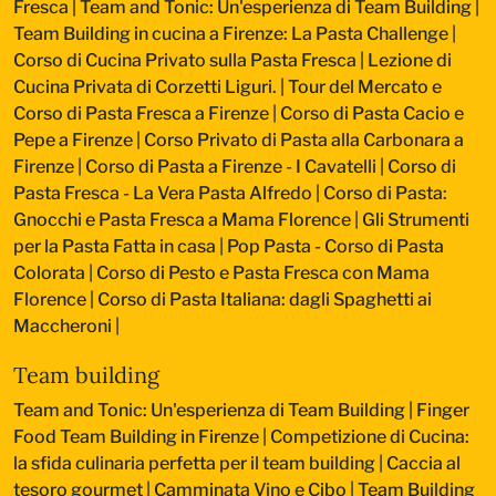
Fresca
|
Team and Tonic: Un'esperienza di Team Building
|
Team Building in cucina a Firenze: La Pasta Challenge
|
Corso di Cucina Privato sulla Pasta Fresca
|
Lezione di
Cucina Privata di Corzetti Liguri.
|
Tour del Mercato e
Corso di Pasta Fresca a Firenze
|
Corso di Pasta Cacio e
Pepe a Firenze
|
Corso Privato di Pasta alla Carbonara a
Firenze
|
Corso di Pasta a Firenze - I Cavatelli
|
Corso di
Pasta Fresca - La Vera Pasta Alfredo
|
Corso di Pasta:
Gnocchi e Pasta Fresca a Mama Florence
|
Gli Strumenti
per la Pasta Fatta in casa
|
Pop Pasta - Corso di Pasta
Colorata
|
Corso di Pesto e Pasta Fresca con Mama
Florence
|
Corso di Pasta Italiana: dagli Spaghetti ai
Maccheroni
|
Team building
Team and Tonic: Un'esperienza di Team Building
|
Finger
Food Team Building in Firenze
|
Competizione di Cucina:
la sfida culinaria perfetta per il team building
|
Caccia al
tesoro gourmet
|
Camminata Vino e Cibo
|
Team Building