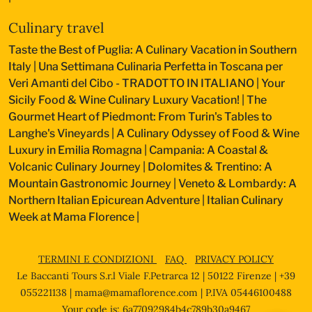
Culinary travel
Taste the Best of Puglia: A Culinary Vacation in Southern
Italy
|
Una Settimana Culinaria Perfetta in Toscana per
Veri Amanti del Cibo - TRADOTTO IN ITALIANO
|
Your
Sicily Food & Wine Culinary Luxury Vacation!
|
The
Gourmet Heart of Piedmont: From Turin's Tables to
Langhe's Vineyards
|
A Culinary Odyssey of Food & Wine
Luxury in Emilia Romagna
|
Campania: A Coastal &
Volcanic Culinary Journey
|
Dolomites & Trentino: A
Mountain Gastronomic Journey
|
Veneto & Lombardy: A
Northern Italian Epicurean Adventure
|
Italian Culinary
Week at Mama Florence
|
TERMINI E CONDIZIONI
FAQ
PRIVACY POLICY
Le Baccanti Tours S.r.l Viale F.Petrarca 12 | 50122 Firenze | +39
055221138 |
mama@mamaflorence.com
| P.IVA 05446100488
Your code is: 6a77092984b4c789b30a9467