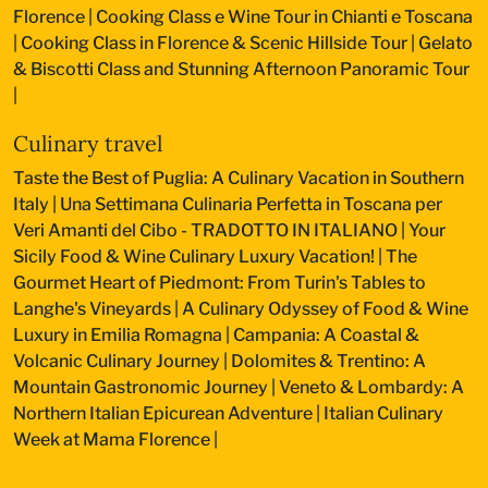
Florence
|
Cooking Class e Wine Tour in Chianti e Toscana
|
Cooking Class in Florence & Scenic Hillside Tour
|
Gelato
& Biscotti Class and Stunning Afternoon Panoramic Tour
|
Culinary travel
Taste the Best of Puglia: A Culinary Vacation in Southern
Italy
|
Una Settimana Culinaria Perfetta in Toscana per
Veri Amanti del Cibo - TRADOTTO IN ITALIANO
|
Your
Sicily Food & Wine Culinary Luxury Vacation!
|
The
Gourmet Heart of Piedmont: From Turin's Tables to
Langhe's Vineyards
|
A Culinary Odyssey of Food & Wine
Luxury in Emilia Romagna
|
Campania: A Coastal &
Volcanic Culinary Journey
|
Dolomites & Trentino: A
Mountain Gastronomic Journey
|
Veneto & Lombardy: A
Northern Italian Epicurean Adventure
|
Italian Culinary
Week at Mama Florence
|