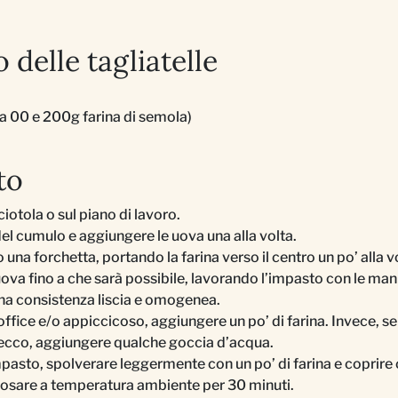
 delle tagliatelle
a 00 e 200g farina di semola)
to
 ciotola o sul piano di lavoro.
del cumulo e aggiungere le uova una alla volta.
 una forchetta, portando la farina verso il centro un po’ alla v
uova fino a che sarà possibile, lavorando l’impasto con le mani
a consistenza liscia e omogenea.
office e/o appiccicoso, aggiungere un po’ di farina. Invece, s
secco, aggiungere qualche goccia d’acqua.
impasto, spolverare leggermente con un po’ di farina e coprire
iposare a temperatura ambiente per 30 minuti.