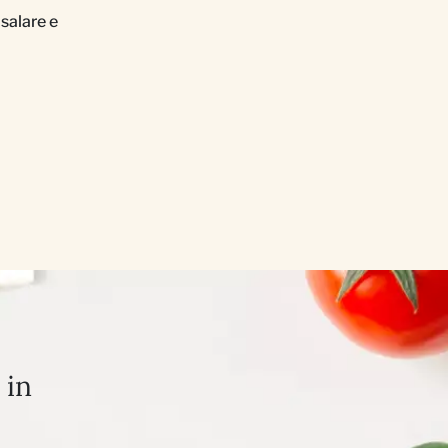
 salare e
 in