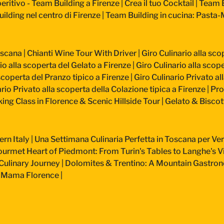
ritivo - Team Building a Firenze
|
Crea il tuo Cocktail
|
Team B
ilding nel centro di Firenze
|
Team Building in cucina: Pasta
oscana
|
Chianti Wine Tour With Driver
|
Giro Culinario alla sco
io alla scoperta del Gelato a Firenze
|
Giro Culinario alla scope
 scoperta del Pranzo tipico a Firenze
|
Giro Culinario Privato al
rio Privato alla scoperta della Colazione tipica a Firenze
|
Pro
ing Class in Florence & Scenic Hillside Tour
|
Gelato & Biscot
ern Italy
|
Una Settimana Culinaria Perfetta in Toscana per 
urmet Heart of Piedmont: From Turin's Tables to Langhe's V
Culinary Journey
|
Dolomites & Trentino: A Mountain Gastro
at Mama Florence
|