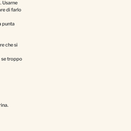
i. Usarne
re di farlo
la punta
re che si
o se troppo
rina.