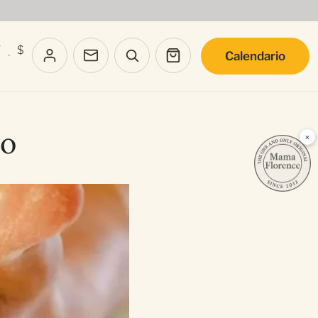
T
$
Calendario
·
vo
×