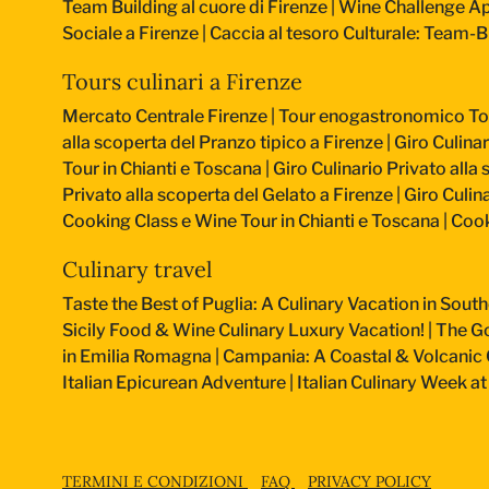
Team Building al cuore di Firenze
|
Wine Challenge Ape
Sociale a Firenze
|
Caccia al tesoro Culturale: Team-Bu
Tours culinari a Firenze
Mercato Centrale Firenze | Tour enogastronomico T
alla scoperta del Pranzo tipico a Firenze
|
Giro Culinar
Tour in Chianti e Toscana
|
Giro Culinario Privato alla
Privato alla scoperta del Gelato a Firenze
|
Giro Culina
Cooking Class e Wine Tour in Chianti e Toscana
|
Cook
Culinary travel
Taste the Best of Puglia: A Culinary Vacation in South
Sicily Food & Wine Culinary Luxury Vacation!
|
The Go
in Emilia Romagna
|
Campania: A Coastal & Volcanic 
Italian Epicurean Adventure
|
Italian Culinary Week 
TERMINI E CONDIZIONI
FAQ
PRIVACY POLICY