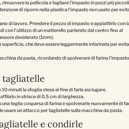
, rimuovere la pellicola e tagliare l’impasto in pezzi più piccol
tenzione di riporre nella plastica l’impasto non usato per evita
piano di lavoro. Prendere il pezzo di impasto e appiattirlo con 
di con l’utilizzo di un matterello partendo dal centro fino al
essore desiderato (1mm).
a superficie, che deve essere leggermente infarinata per evita
acchina da pasta, ricordando di spolverare di farina l’impast
 tagliatelle
 10 minuti la sfoglia stesa al fine di farla asciugare.
 affilato in strisce di 0,5 cm di larghezza.
 su una teglia cosparsa di farina e spolverarle nuovamente di fa
ile usare un attacco per tagliatelle sulla macchina da pasta.
agliatelle e condirle