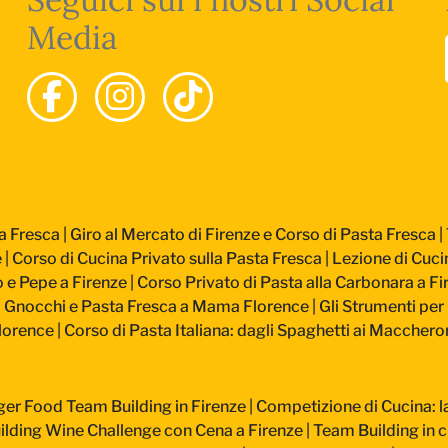
Media
a Fresca
|
Giro al Mercato di Firenze e Corso di Pasta Fresca
|
e
|
Corso di Cucina Privato sulla Pasta Fresca
|
Lezione di Cucin
 e Pepe a Firenze
|
Corso Privato di Pasta alla Carbonara a Fi
: Gnocchi e Pasta Fresca a Mama Florence
|
Gli Strumenti per 
lorence
|
Corso di Pasta Italiana: dagli Spaghetti ai Macchero
ger Food Team Building in Firenze
|
Competizione di Cucina: la 
lding Wine Challenge con Cena a Firenze
|
Team Building in c