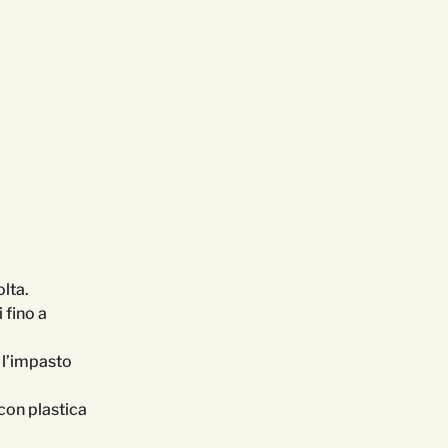
olta.
 fino a
e l’impasto
 con plastica