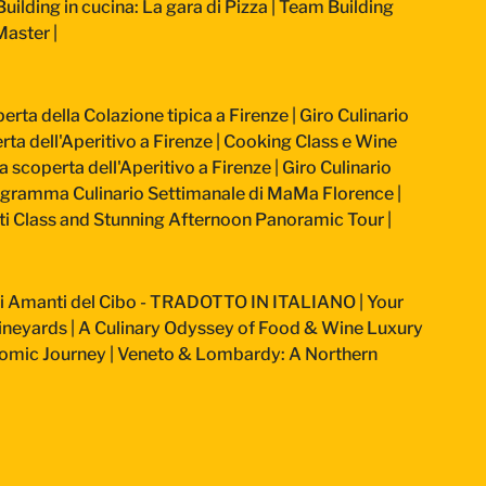
uilding in cucina: La gara di Pizza
|
Team Building
-Master
|
perta della Colazione tipica a Firenze
|
Giro Culinario
rta dell'Aperitivo a Firenze
|
Cooking Class e Wine
la scoperta dell'Aperitivo a Firenze
|
Giro Culinario
gramma Culinario Settimanale di MaMa Florence
|
ti Class and Stunning Afternoon Panoramic Tour
|
Veri Amanti del Cibo - TRADOTTO IN ITALIANO
|
Your
ineyards
|
A Culinary Odyssey of Food & Wine Luxury
nomic Journey
|
Veneto & Lombardy: A Northern