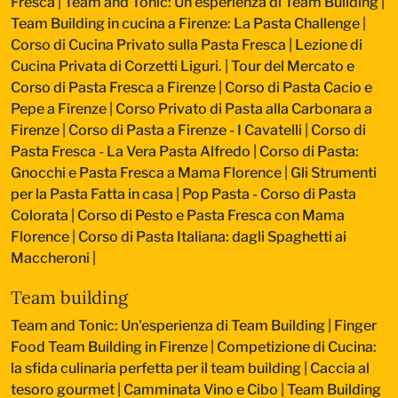
Fresca
|
Team and Tonic: Un'esperienza di Team Building
|
Team Building in cucina a Firenze: La Pasta Challenge
|
Corso di Cucina Privato sulla Pasta Fresca
|
Lezione di
Cucina Privata di Corzetti Liguri.
|
Tour del Mercato e
Corso di Pasta Fresca a Firenze
|
Corso di Pasta Cacio e
Pepe a Firenze
|
Corso Privato di Pasta alla Carbonara a
Firenze
|
Corso di Pasta a Firenze - I Cavatelli
|
Corso di
Pasta Fresca - La Vera Pasta Alfredo
|
Corso di Pasta:
Gnocchi e Pasta Fresca a Mama Florence
|
Gli Strumenti
per la Pasta Fatta in casa
|
Pop Pasta - Corso di Pasta
Colorata
|
Corso di Pesto e Pasta Fresca con Mama
Florence
|
Corso di Pasta Italiana: dagli Spaghetti ai
Maccheroni
|
Team building
Team and Tonic: Un'esperienza di Team Building
|
Finger
Food Team Building in Firenze
|
Competizione di Cucina:
la sfida culinaria perfetta per il team building
|
Caccia al
tesoro gourmet
|
Camminata Vino e Cibo
|
Team Building