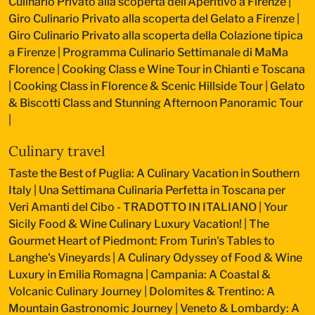
Culinario Privato alla scoperta dell'Aperitivo a Firenze
|
Giro Culinario Privato alla scoperta del Gelato a Firenze
|
Giro Culinario Privato alla scoperta della Colazione tipica
a Firenze
|
Programma Culinario Settimanale di MaMa
Florence
|
Cooking Class e Wine Tour in Chianti e Toscana
|
Cooking Class in Florence & Scenic Hillside Tour
|
Gelato
& Biscotti Class and Stunning Afternoon Panoramic Tour
|
Culinary travel
Taste the Best of Puglia: A Culinary Vacation in Southern
Italy
|
Una Settimana Culinaria Perfetta in Toscana per
Veri Amanti del Cibo - TRADOTTO IN ITALIANO
|
Your
Sicily Food & Wine Culinary Luxury Vacation!
|
The
Gourmet Heart of Piedmont: From Turin's Tables to
Langhe's Vineyards
|
A Culinary Odyssey of Food & Wine
Luxury in Emilia Romagna
|
Campania: A Coastal &
Volcanic Culinary Journey
|
Dolomites & Trentino: A
Mountain Gastronomic Journey
|
Veneto & Lombardy: A