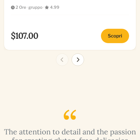
2 Ore
·
gruppo
·
4.99
$107.00
Scopri
n
The attention to detail and the passion
A