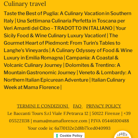
Culinary travel
Taste the Best of Puglia: A Culinary Vacation in Southern
Italy
|
Una Settimana Culinaria Perfetta in Toscana per
Veri Amanti del Cibo - TRADOTTO IN ITALIANO
|
Your
Sicily Food & Wine Culinary Luxury Vacation!
|
The
Gourmet Heart of Piedmont: From Turin's Tables to
Langhe's Vineyards
|
A Culinary Odyssey of Food & Wine
Luxury in Emilia Romagna
|
Campania: A Coastal &
Volcanic Culinary Journey
|
Dolomites & Trentino: A
Mountain Gastronomic Journey
|
Veneto & Lombardy: A
Northern Italian Epicurean Adventure
|
Italian Culinary
Week at Mama Florence
|
TERMINI E CONDIZIONI
FAQ
PRIVACY POLICY
Le Baccanti Tours S.r.l Viale F.Petrarca 12 | 50122 Firenze | +39
055221138 |
mama@mamaflorence.com
| P.IVA 05446100488
Your code is: 6a770132e2d8b77ced040993
Cookie Policy