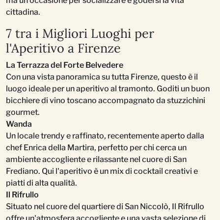
ma un'occasione per socializzare e godersi la vita
cittadina.
7 tra i Migliori Luoghi per
l'Aperitivo a Firenze
La Terrazza del Forte Belvedere
Con una vista panoramica su tutta Firenze, questo è il
luogo ideale per un aperitivo al tramonto. Goditi un buon
bicchiere di vino toscano accompagnato da stuzzichini
gourmet.
Wanda
Un locale trendy e raffinato, recentemente aperto dalla
chef Enrica della Martira, perfetto per chi cerca un
ambiente accogliente e rilassante nel cuore di San
Frediano. Qui l'aperitivo è un mix di cocktail creativi e
piatti di alta qualità.
Il Rifrullo
Situato nel cuore del quartiere di San Niccolò, Il Rifrullo
offre un'atmosfera accogliente e una vasta selezione di