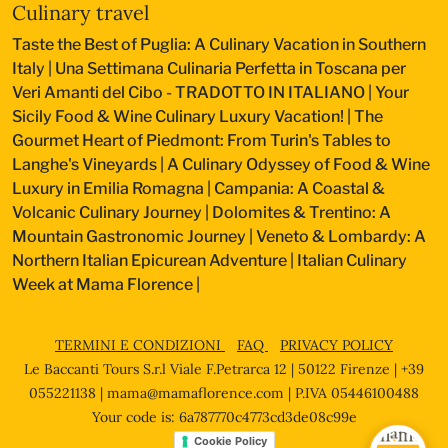
Culinary travel
Taste the Best of Puglia: A Culinary Vacation in Southern
Italy
|
Una Settimana Culinaria Perfetta in Toscana per
Veri Amanti del Cibo - TRADOTTO IN ITALIANO
|
Your
Sicily Food & Wine Culinary Luxury Vacation!
|
The
Gourmet Heart of Piedmont: From Turin's Tables to
Langhe's Vineyards
|
A Culinary Odyssey of Food & Wine
Luxury in Emilia Romagna
|
Campania: A Coastal &
Volcanic Culinary Journey
|
Dolomites & Trentino: A
Mountain Gastronomic Journey
|
Veneto & Lombardy: A
Northern Italian Epicurean Adventure
|
Italian Culinary
Week at Mama Florence
|
TERMINI E CONDIZIONI
FAQ
PRIVACY POLICY
Le Baccanti Tours S.r.l Viale F.Petrarca 12 | 50122 Firenze | +39
055221138 |
mama@mamaflorence.com
| P.IVA 05446100488
Your code is: 6a787770c4773cd3de08c99e
Cookie Policy