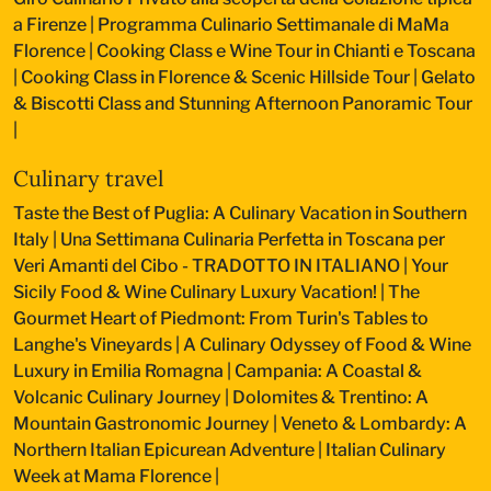
a Firenze
|
Programma Culinario Settimanale di MaMa
Florence
|
Cooking Class e Wine Tour in Chianti e Toscana
|
Cooking Class in Florence & Scenic Hillside Tour
|
Gelato
& Biscotti Class and Stunning Afternoon Panoramic Tour
|
Culinary travel
Taste the Best of Puglia: A Culinary Vacation in Southern
Italy
|
Una Settimana Culinaria Perfetta in Toscana per
Veri Amanti del Cibo - TRADOTTO IN ITALIANO
|
Your
Sicily Food & Wine Culinary Luxury Vacation!
|
The
Gourmet Heart of Piedmont: From Turin's Tables to
Langhe's Vineyards
|
A Culinary Odyssey of Food & Wine
Luxury in Emilia Romagna
|
Campania: A Coastal &
Volcanic Culinary Journey
|
Dolomites & Trentino: A
Mountain Gastronomic Journey
|
Veneto & Lombardy: A
Northern Italian Epicurean Adventure
|
Italian Culinary
Week at Mama Florence
|