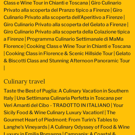
Class e Wine Tour in Chianti e Toscana
|
Giro Culinario
Privato alla scoperta del Pranzo tipico a Firenze
|
Giro
Culinario Privato alla scoperta dell'Aperitivo a Firenze
|
Giro Culinario Privato alla scoperta del Gelato a Firenze
|
Giro Culinario Privato alla scoperta della Colazione tipica
a Firenze
|
Programma Culinario Settimanale di MaMa
Florence
|
Cooking Class e Wine Tour in Chianti e Toscana
|
Cooking Class in Florence & Scenic Hillside Tour
|
Gelato
& Biscotti Class and Stunning Afternoon Panoramic Tour
|
Culinary travel
Taste the Best of Puglia: A Culinary Vacation in Southern
Italy
|
Una Settimana Culinaria Perfetta in Toscana per
Veri Amanti del Cibo - TRADOTTO IN ITALIANO
|
Your
Sicily Food & Wine Culinary Luxury Vacation!
|
The
Gourmet Heart of Piedmont: From Turin's Tables to
Langhe's Vineyards
|
A Culinary Odyssey of Food & Wine
Luxury in Emilia Romagna
|
Campania: A Coastal &