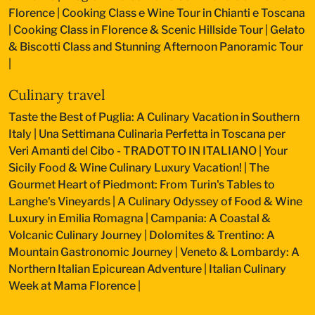
Florence
|
Cooking Class e Wine Tour in Chianti e Toscana
|
Cooking Class in Florence & Scenic Hillside Tour
|
Gelato
& Biscotti Class and Stunning Afternoon Panoramic Tour
|
Culinary travel
Taste the Best of Puglia: A Culinary Vacation in Southern
Italy
|
Una Settimana Culinaria Perfetta in Toscana per
Veri Amanti del Cibo - TRADOTTO IN ITALIANO
|
Your
Sicily Food & Wine Culinary Luxury Vacation!
|
The
Gourmet Heart of Piedmont: From Turin's Tables to
Langhe's Vineyards
|
A Culinary Odyssey of Food & Wine
Luxury in Emilia Romagna
|
Campania: A Coastal &
Volcanic Culinary Journey
|
Dolomites & Trentino: A
Mountain Gastronomic Journey
|
Veneto & Lombardy: A
Northern Italian Epicurean Adventure
|
Italian Culinary
Week at Mama Florence
|