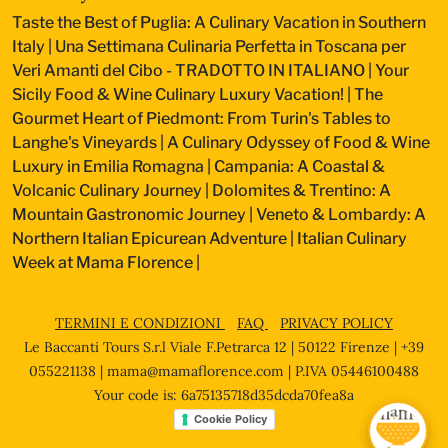
Taste the Best of Puglia: A Culinary Vacation in Southern
Italy
|
Una Settimana Culinaria Perfetta in Toscana per
Veri Amanti del Cibo - TRADOTTO IN ITALIANO
|
Your
Sicily Food & Wine Culinary Luxury Vacation!
|
The
Gourmet Heart of Piedmont: From Turin's Tables to
Langhe's Vineyards
|
A Culinary Odyssey of Food & Wine
Luxury in Emilia Romagna
|
Campania: A Coastal &
Volcanic Culinary Journey
|
Dolomites & Trentino: A
Mountain Gastronomic Journey
|
Veneto & Lombardy: A
Northern Italian Epicurean Adventure
|
Italian Culinary
Week at Mama Florence
|
TERMINI E CONDIZIONI
FAQ
PRIVACY POLICY
Le Baccanti Tours S.r.l Viale F.Petrarca 12 | 50122 Firenze | +39
055221138 |
mama@mamaflorence.com
| P.IVA 05446100488
Your code is: 6a75135718d35dcda70fea8a
Cookie Policy