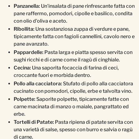
Panzanella:
Un'insalata di pane rinfrescante fatta con
pane raffermo, pomodori, cipolle e basilico, condita
con olio d'oliva e aceto.
Ribollita:
Una sostanziosa zuppa di verdure e pane,
tipicamente fatta con fagioli cannellini, cavolo nero e
pane avanzato.
Pappardelle:
Pasta larga e piatta spesso servita con
sughi ricchi e di carne come il ragù di cinghiale.
Cecina:
Una saporita focaccia di farina di ceci,
croccante fuori e morbida dentro.
Pollo alla cacciatora:
Stufato di pollo alla cacciatora
cucinato con pomodori, cipolle, erbe e talvolta vino.
Polpette:
Saporite polpette, tipicamente fatte con
carne macinata di manzo o maiale, pangrattato ed
erbe.
Tortelli di Patate:
Pasta ripiena di patate servita con
una varietà di salse, spesso con burro e salvia o ragù
di carne.