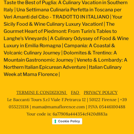
Taste the Best of Puglia: A Culinary Vacation in Southern
Italy
|
Una Settimana Culinaria Perfetta in Toscana per
Veri Amanti del Cibo - TRADOTTO IN ITALIANO
|
Your
Sicily Food & Wine Culinary Luxury Vacation!
|
The
Gourmet Heart of Piedmont: From Turin's Tables to
Langhe's Vineyards
|
A Culinary Odyssey of Food & Wine
Luxury in Emilia Romagna
|
Campania: A Coastal &
Volcanic Culinary Journey
|
Dolomites & Trentino: A
Mountain Gastronomic Journey
|
Veneto & Lombardy: A
Northern Italian Epicurean Adventure
|
Italian Culinary
Week at Mama Florence
|
TERMINI E CONDIZIONI
FAQ
PRIVACY POLICY
Le Baccanti Tours S.r.l Viale F.Petrarca 12 | 50122 Firenze | +39
055221138 |
mama@mamaflorence.com
| P.IVA 05446100488
Your code is: 6a77908a444354cf420d883a
Cookie Policy