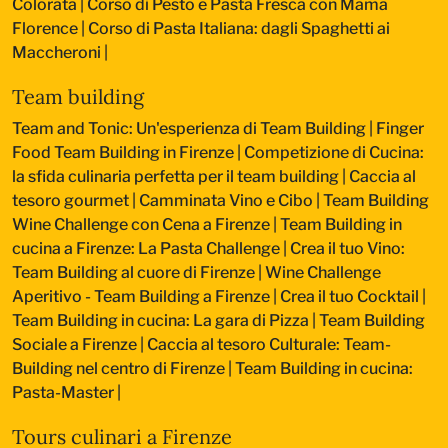
Colorata
|
Corso di Pesto e Pasta Fresca con Mama
Florence
|
Corso di Pasta Italiana: dagli Spaghetti ai
Maccheroni
|
Team building
Team and Tonic: Un'esperienza di Team Building
|
Finger
Food Team Building in Firenze
|
Competizione di Cucina:
la sfida culinaria perfetta per il team building
|
Caccia al
tesoro gourmet
|
Camminata Vino e Cibo
|
Team Building
Wine Challenge con Cena a Firenze
|
Team Building in
cucina a Firenze: La Pasta Challenge
|
Crea il tuo Vino:
Team Building al cuore di Firenze
|
Wine Challenge
Aperitivo - Team Building a Firenze
|
Crea il tuo Cocktail
|
Team Building in cucina: La gara di Pizza
|
Team Building
Sociale a Firenze
|
Caccia al tesoro Culturale: Team-
Building nel centro di Firenze
|
Team Building in cucina:
Pasta-Master
|
Tours culinari a Firenze