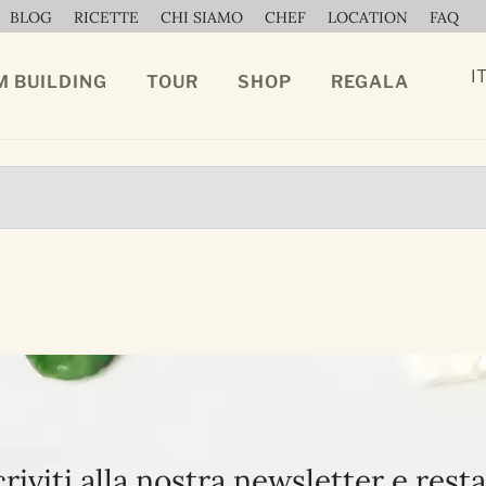
BLOG
RICETTE
CHI SIAMO
CHEF
LOCATION
FAQ
I
M BUILDING
TOUR
SHOP
REGALA
criviti alla nostra newsletter e resta