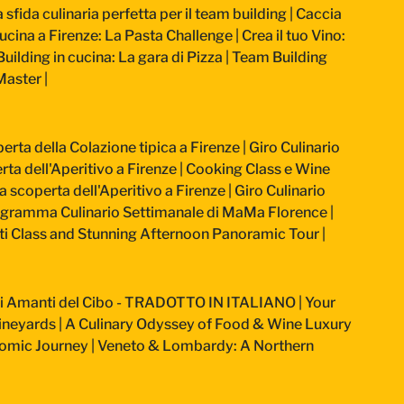
sfida culinaria perfetta per il team building
|
Caccia
ucina a Firenze: La Pasta Challenge
|
Crea il tuo Vino:
uilding in cucina: La gara di Pizza
|
Team Building
-Master
|
perta della Colazione tipica a Firenze
|
Giro Culinario
rta dell'Aperitivo a Firenze
|
Cooking Class e Wine
la scoperta dell'Aperitivo a Firenze
|
Giro Culinario
gramma Culinario Settimanale di MaMa Florence
|
ti Class and Stunning Afternoon Panoramic Tour
|
Veri Amanti del Cibo - TRADOTTO IN ITALIANO
|
Your
ineyards
|
A Culinary Odyssey of Food & Wine Luxury
nomic Journey
|
Veneto & Lombardy: A Northern