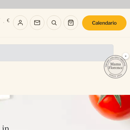
T
€
Calendario
·
×
 in