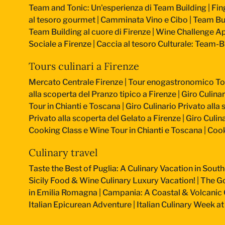
Team and Tonic: Un'esperienza di Team Building
|
Fin
al tesoro gourmet
|
Camminata Vino e Cibo
|
Team Bui
Team Building al cuore di Firenze
|
Wine Challenge Ape
Sociale a Firenze
|
Caccia al tesoro Culturale: Team-Bu
Tours culinari a Firenze
Mercato Centrale Firenze | Tour enogastronomico T
alla scoperta del Pranzo tipico a Firenze
|
Giro Culinar
Tour in Chianti e Toscana
|
Giro Culinario Privato alla
Privato alla scoperta del Gelato a Firenze
|
Giro Culina
Cooking Class e Wine Tour in Chianti e Toscana
|
Cook
Culinary travel
Taste the Best of Puglia: A Culinary Vacation in South
Sicily Food & Wine Culinary Luxury Vacation!
|
The Go
in Emilia Romagna
|
Campania: A Coastal & Volcanic 
Italian Epicurean Adventure
|
Italian Culinary Week 