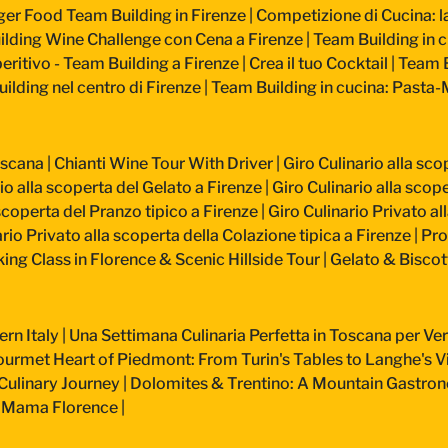
ger Food Team Building in Firenze
|
Competizione di Cucina: la 
lding Wine Challenge con Cena a Firenze
|
Team Building in c
ritivo - Team Building a Firenze
|
Crea il tuo Cocktail
|
Team B
ilding nel centro di Firenze
|
Team Building in cucina: Pasta
oscana
|
Chianti Wine Tour With Driver
|
Giro Culinario alla sco
io alla scoperta del Gelato a Firenze
|
Giro Culinario alla scope
 scoperta del Pranzo tipico a Firenze
|
Giro Culinario Privato al
rio Privato alla scoperta della Colazione tipica a Firenze
|
Pro
ing Class in Florence & Scenic Hillside Tour
|
Gelato & Biscot
ern Italy
|
Una Settimana Culinaria Perfetta in Toscana per 
urmet Heart of Piedmont: From Turin's Tables to Langhe's V
Culinary Journey
|
Dolomites & Trentino: A Mountain Gastro
at Mama Florence
|